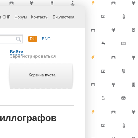
в СНГ
Форум
Контакты
Библиотека
RU
ENG
Войти
Зарегистрироваться
Корзина пуста
циллографов