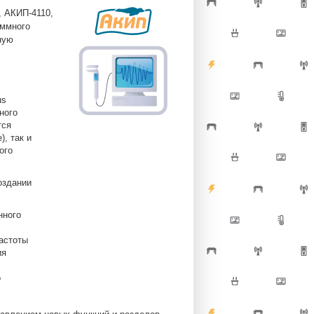
, АКИП-4110,
аммного
ную
us
ного
тся
, так и
ого
оздании
нного
астоты
ия
о