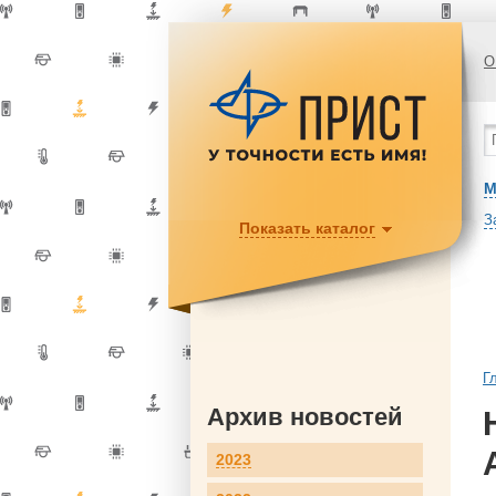
О
М
З
Показать каталог
Г
Архив новостей
2023