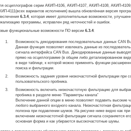
ля осциллографов серии АКИП-4106, АКИП-4107, АКИП-4108, АКИП-4109
КИП-4111(всех вариантов исполнения) вышла обновлённая версия прогр
беспечения
6.3.4
, которая имеет дополнительные возможности, улучшен
окализацию программы, исправлен ряд неточностей и ошибок.
овые функциональные возможности ПО версии
6.3.4
:
Возможность декодирования последовательных данных CAN B
Данная функция позволяет извлекать данные из последователь
сигнала интерфейса CAN Bus. Декодированные данные выводя
прямо на осциллограмме (в общем либо детализированном виде)
в виде таблице, к которой можно применять функции расширенн
поиска и фильтрации.
Возможность задания уровня низкочастотной фильтрации при с
пользовательского пробника.
Возможность включить низкочастотную фильтрацию для выбра
пробника в разделе меню ”Параметры канала”
Включение данной опции в меню позволяет подавить высокие ч
любого выбранного входного канала. Низкочастотная фильтрац
полезна при подавлении шумов. На рисунке ниже видно как при
включении низкочастотной фильтрации сигнала сохраняется ег
основная форма и как убираются высокочастотные шумы.