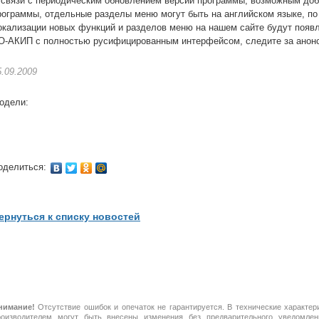
 связи с периодическим обновлением версии программы, возможным до
рограммы, отдельные разделы меню могут быть на английском языке, по
окализации новых функций и разделов меню на нашем сайте будут появ
О-АКИП с полностью русифицированным интерфейсом, следите за анон
5.09.2009
одели:
оделиться:
ернуться к списку новостей
нимание!
Отсутствие ошибок и опечаток не гарантируется. В технические характер
роизводителем могут быть внесены изменения без предварительного уведомлен