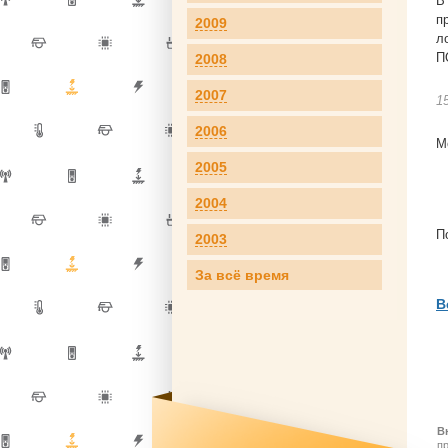
В
п
2009
л
П
2008
2007
1
2006
М
2005
2004
П
2003
За всё время
В
В
п