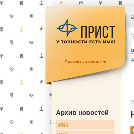
О
М
З
Показать каталог
Г
Архив новостей
2023