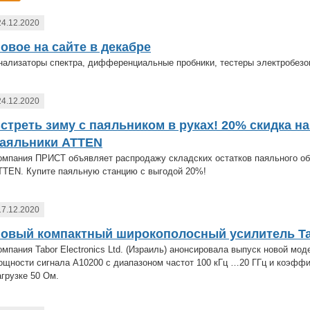
24.12.2020
овое на сайте в декабре
нализаторы спектра, дифференциальные пробники, тестеры электробезо
24.12.2020
стреть зиму с паяльником в руках! 20% скидка н
аяльники ATTEN
омпания ПРИСТ объявляет распродажу складских остатков паяльного об
TTEN. Купите паяльную станцию с выгодой 20%!
17.12.2020
овый компактный широкополосный усилитель T
омпания Tabor Electronics Ltd. (Израиль) анонсировала выпуск новой мо
ощности сигнала A10200 с диапазоном частот 100 кГц …20 ГГц и коэффи
агрузке 50 Ом.