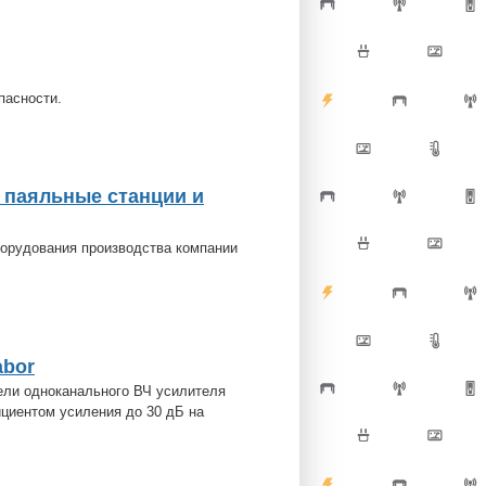
пасности.
а паяльные станции и
орудования производства компании
abor
дели одноканального ВЧ усилителя
циентом усиления до 30 дБ на