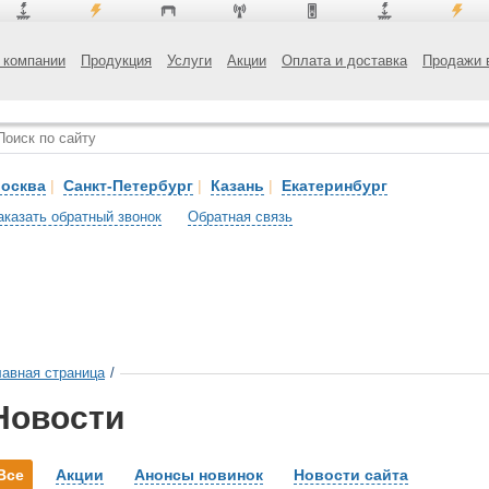
 компании
Продукция
Услуги
Акции
Оплата и доставка
Продажи 
осква
|
Санкт-Петербург
|
Казань
|
Екатеринбург
аказать обратный звонок
Обратная связь
лавная страница
/
Новости
Все
Акции
Анонсы новинок
Новости сайта