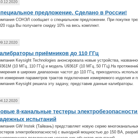
10.12.2020
пециальное предложение. Сделано в России!
омпания СОНЭЛ сообщает о специальном предложении. При покупке трех
020 года Вы получаете скидку 10% на весь комплект.
09.12.2020
алибраторы приёмников до 110 ГГц
омпания Keysight Technologies анонсировала новые устройства, названн
9361M (10 МГц..110 ГГц) и модель U9361F (10 МГц..50 ГГц).На протяжен
змерения в широких диапазонах частот до 110 ГГц, приходилось использ
ля измерения параметров трактов подключения измеряемого изделия и пр
омпания Keysight решила эту задачу, представив данные калибраторы.
04.12.2020
овые 8-канальные тестеры электробезопасности
адежных испытаний
омпания GW Instek (Тайвань) представляет новую серию многоканальны
тестеров электробезопасности) с выходной мощностью до 150 ВА, разра
дновременного подключения нескольких объектов испытаний.