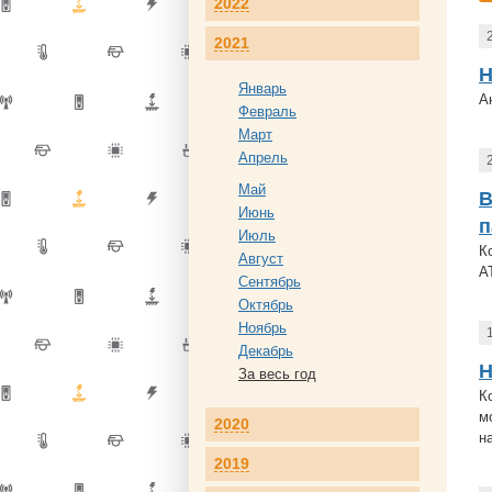
2022
2021
Н
Январь
А
Февраль
Март
Апрель
Май
В
Июнь
п
Июль
К
Август
A
Сентябрь
Октябрь
Ноябрь
Декабрь
Н
За весь год
К
м
2020
н
2019