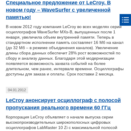
Специальное предложение от LeCroy. В
новом году – WaveSurfer с увеличенной
памятью!
В новом 2012 году компания LeCroy во всех моделях серии
осциллографов WaveSurfer MXs-B, выпущенных после 1
января, увеличила объем внутренней памяти. Теперь в
стандартном исполнении память составляет 16 Мб на канал
(до 32 Мб – в режиме объединения каналов). Увеличение
длины сбора данных обеспечит 28% рост возможностей по
сбору и анализу данных. Благодаря этой модернизации
появляется возможность захвата событий на более
длительном, чем ранее, интервале времени. Осциллографы
доступны для заказа и оплаты. Срок поставки 2 месяца.
04.01.2012
LeCroy анонсирует осциллограф с полосой
пропускания реального времени 60 ГГц
Корпорация LeCroy объявляет о начале выпуска серии
высокопроизводительных широкополосных цифровых
осциллографов LabMaster 10 Zi с максимальной полосой