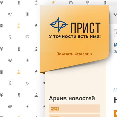
О
М
З
Показать каталог
Г
Архив новостей
2023