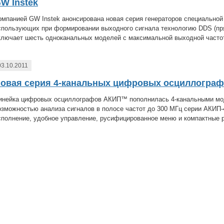
W Instek
омпанией GW Instek анонсирована новая серия генераторов специально
спользующих при формировании выходного сигнала технологию DDS (пря
ключает шесть одноканальных моделей с максимальной выходной частот
03.10.2011
овая серия 4-канальных цифровых осциллограф
инейка цифровых осциллографов АКИП™ пополнилась 4-канальными мо
озможностью анализа сигналов в полосе частот до 300 МГц серии АКИП
сполнение, удобное управление, русифицированное меню и компактные 