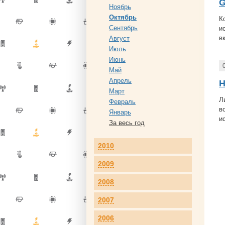
G
Ноябрь
Октябрь
К
Сентябрь
и
в
Август
Июль
Июнь
Май
Апрель
Н
Март
Л
Февраль
в
Январь
и
За весь год
2010
2009
2008
2007
2006