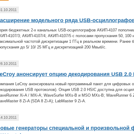
31.10.2011
асширение модельного ряда USB-осциллографов
ерия бюджетных 2-х канальных USB-осциллографов АКИП-4107 пополни
КИП-4107/3; АКИП-4107/4; АКИП-4107/5 с полосами пропускания 50, 100 
аксимальной частотой дискретизации 1 ГГц в реальном времени. Ранее
ропускания до 5/ 10/ 25 МГц и дискретизацией 200 Мвыб/с.
26.10.2011
eCroy анонсирует опцию декодирования USB 2.0 
омпания LeCroy анонсировала новый программный пакет для цифровых о
екодирования USB протоколов). Опция USB 2.0 HSIC доступна для осц
aveRunner Xi-A / MXi-A; WaveSurfer MXs-B и MSO MXs-B; WaveRunner 6 Zi;
aveMaster 8 Zi-A (SDA 8 Zi-A); LabMaster 9 Zi-A.
14.10.2011
овые генераторы специальной и произвольной 