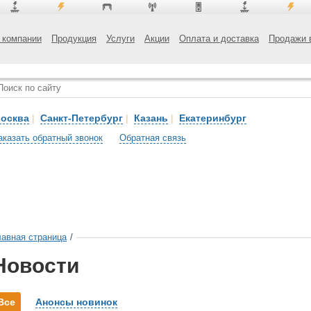
 компании
Продукция
Услуги
Акции
Оплата и доставка
Продажи 
осква
|
Санкт-Петербург
|
Казань
|
Екатеринбург
аказать обратный звонок
Обратная связь
лавная страница
/
Новости
Все
Анонсы новинок